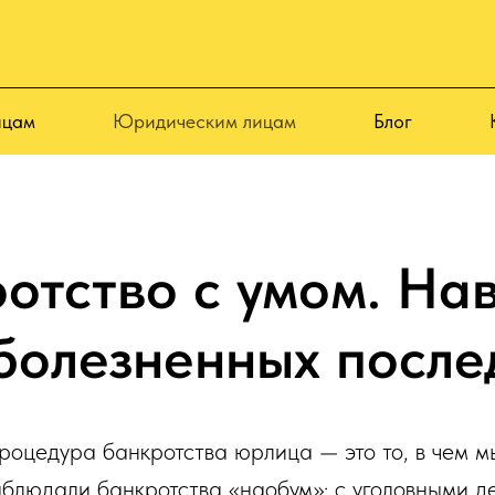
ицам
Юридическим лицам
Блог
отство с умом. На
 болезненных после
оцедура банкротства юрлица — это то, в чем м
блюдали банкротства «наобум»: с уголовными д