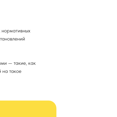
ых нормативных
становлений
ыми — такие, как
 на такое