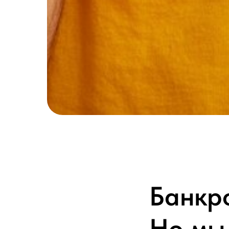
Банкро
Но мы 